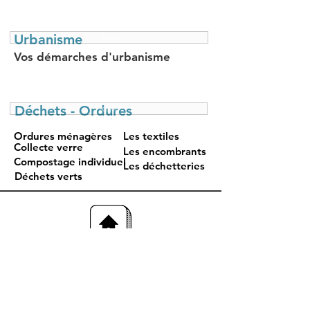
Urbanisme
Bouton
Vos démarches d'urbanisme
Déchets - Ordures
Bouton
Ordures ménagères
Les textiles
Collecte verre
Les encombrants
Compostage individuel
Les déchetteries
Déchets verts
05 59 69 26 72
mairie@lanneplaa.fr