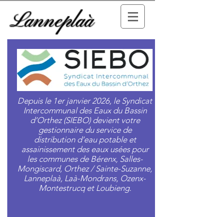
Lanneplaà
Depuis le 1er janvier 2026, le Syndicat
Intercommunal des Eaux du Bassin
d’Orthez (SIEBO) devient votre
gestionnaire du service de
distribution d’eau potable et
assainissement des eaux usées pour
les communes de Bérenx, Salles-
Mongiscard, Orthez / Sainte-Suzanne,
Lanneplaà, Laà-Mondrans, Ozenx-
Montestrucq et Loubieng.