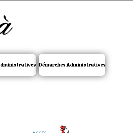
à
dministratives
Démarches Administratives