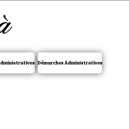
à
dministratives
Démarches Administratives